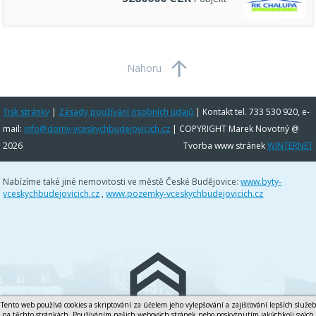
Nahoru
Tisk stránky
|
Zásady používání osobních údajů
|
Kontakt tel. 733 530 920, e-
mail:
info@domy-vceskychbudejovicich.cz
| COPYRIGHT Marek Novotný @
2026
Tvorba www stránek
WINTERNET
Nabízíme také jiné nemovitosti ve městě České Budějovice:
www.byty-
vceskychbudejovicich.cz
,
www.pozemky-vceskychbudejovicich.cz
Tento web používá cookies a skriptování za účelem jeho vylepšování a zajišťování lepších služeb
na těchto stránkách. Používáním našich webových stránek nebo poskytnutím jakýchkoli svých