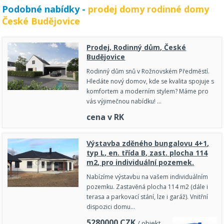
Podobné nabídky -
prodej domy rodinné domy
České Budějovice
Prodej, Rodinný dům, České
Budějovice
Rodinný dům snů v Rožnovském Předměstí.
Hledáte nový domov, kde se kvalita spojuje s
komfortem a moderním stylem? Máme pro
vás výjimečnou nabídku! …
cena v RK
Výstavba zděného bungalovu 4+1,
typ L, en. třída B, zast. plocha 114
m2, pro individuální pozemek.
Nabízíme výstavbu na vašem individuálním
pozemku. Zastavěná plocha 114 m2 (dále i
terasa a parkovací stání, lze i garáž). Vnitřní
dispozici domu…
5280000
CZK
/ objekt