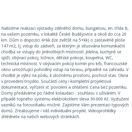
Nabízíme realizaci výstavby zděného domu, bungalovu, en. třída B,
na vašem pozemku, v lokalitě České Budějovice a okolí do cca 20
km. Dům o dispozici 4+kk (lze zvětšit na 5+kk) o zastavěné ploše
147 m2, tj. vstup do zádveří, za kterým je situována komunikační
chodba se vstupy do jednotlivých místností: jídelna, kuchyně se
spíží, obývací pokoj, ložnice, dětské pokoje, koupelna, WC,
technická místnost. V obývacím pokoji komín pro krb, francouzské
okno umožňující pohodlný vstup na terasu, případně na zahradu. V
chodbě je výlez na půdu, k úložnému prostoru, pochozí stav. Okna
v provedení trojsklo. Součástí ceny i kompletní projektová
dokumentace, vyřízení st. povolení a ohlášení. Cena bez pozemku.
Domy předáváme po řádné kolaudaci - souhlasu s užíváním. V
případě topného systému elektrokotlem sleva 30.000 Kč. Vyztužení
vazníků na fotovoltaiku možné. Zajistíme Vám prezentaci typových
domů. Zrealizujeme i Váš individuální projekt. Videoprohlídky
zhlédnete na našich webových stránkách.