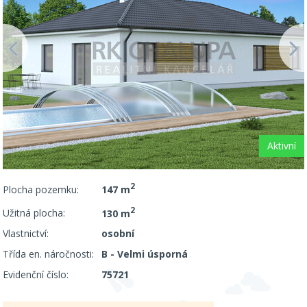
Aktivní
2
Plocha pozemku:
147 m
2
Užitná plocha:
130 m
Vlastnictví:
osobní
Třída en. náročnosti:
B - Velmi úsporná
Evidenční číslo:
75721