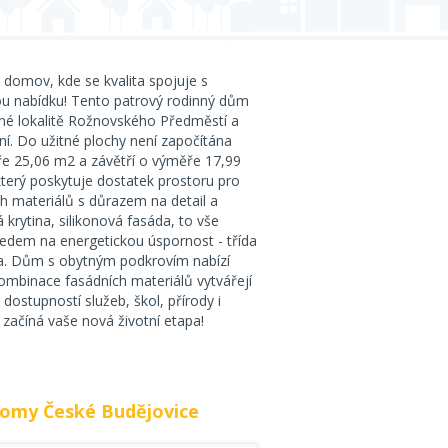
omov, kde se kvalita spojuje s
 nabídku! Tento patrový rodinný dům
ané lokalitě Rožnovského Předměstí a
í. Do užitné plochy není započítána
e 25,06 m2 a závětří o výměře 17,99
terý poskytuje dostatek prostoru pro
ch materiálů s důrazem na detail a
krytina, silikonová fasáda, to vše
ledem na energetickou úspornost - třída
na. Dům s obytným podkrovím nabízí
kombinace fasádních materiálů vytvářejí
 dostupností služeb, škol, přírody i
 začíná vaše nová životní etapa!
domy České Budějovice