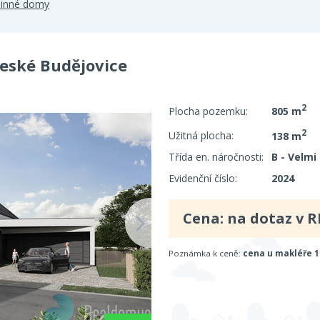
dinné domy
České Budějovice
2
Plocha pozemku:
805 m
2
Užitná plocha:
138 m
Třída en. náročnosti:
B - Velmi
Evidenční číslo:
2024
Cena: na dotaz v R
Poznámka k ceně:
cena u makléře 1