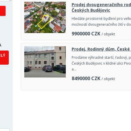
Prodej dvougeneračního ro
Českých Budějovic
Hledáte prostorné bydlení pro velko
možností dvougeneračního žití v d
9900000
CZK
/ objekt
A
Prodej, Rodinný dům, České
ELÝ
Prodáme výhradně starší, řadový, p
Českých Budějovic v klidné ulici Piv
a…
8490000
CZK
/ objekt