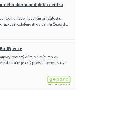
dinného domu nedaleko centra
u rodinu nebo investiční příležitost s
ocházkové vzdálenosti od centra Českých…
 Budějovice
atrový rodinný dům, v širším středu
ovarská. Dům je celý podsklepený a v I.NP