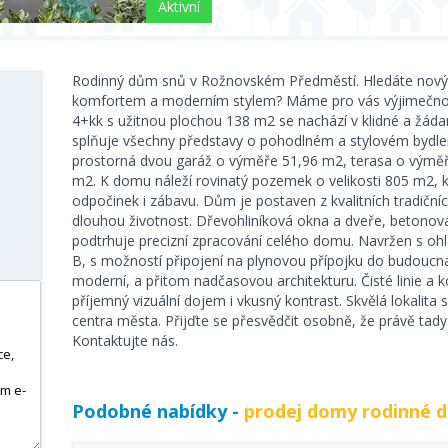
Aktivní
Rodinný dům snů v Rožnovském Předměstí. Hledáte nový d
komfortem a moderním stylem? Máme pro vás výjimečnou
4+kk s užitnou plochou 138 m2 se nachází v klidné a žád
splňuje všechny představy o pohodlném a stylovém bydlen
prostorná dvou garáž o výměře 51,96 m2, terasa o výměř
m2. K domu náleží rovinatý pozemek o velikosti 805 m2, k
odpočinek i zábavu. Dům je postaven z kvalitních tradiční
dlouhou životnost. Dřevohliníková okna a dveře, betonová 
podtrhuje precizní zpracování celého domu. Navržen s oh
B, s možností připojení na plynovou přípojku do budouc
moderní, a přitom nadčasovou architekturu. Čisté linie a 
příjemný vizuální dojem i vkusný kontrast. Skvělá lokalita s
centra města. Přijďte se přesvědčit osobně, že právě tady
Kontaktujte nás.
Podobné nabídky -
prodej domy rodinné 