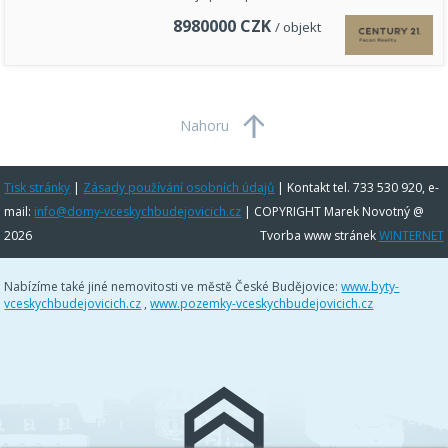
8980000
CZK
/ objekt
Nahoru
Tisk stránky
|
Zásady používání osobních údajů
|
Kontakt tel. 733 530 920, e-
mail:
info@domy-vceskychbudejovicich.cz
| COPYRIGHT Marek Novotný @
2026
Tvorba www stránek
WINTERNET
Nabízíme také jiné nemovitosti ve městě České Budějovice:
www.byty-
vceskychbudejovicich.cz
,
www.pozemky-vceskychbudejovicich.cz