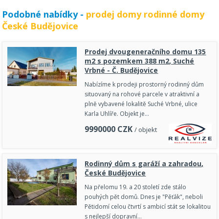
Podobné nabídky -
prodej domy rodinné domy
České Budějovice
Prodej dvougeneračního domu 135
m2 s pozemkem 388 m2, Suché
Vrbné - Č. Budějovice
Nabízíme k prodeji prostorný rodinný dům
situovaný na rohové parcele v atraktivní a
plně vybavené lokalitě Suché Vrbné, ulice
Karla Uhlíře. Objekt je…
9990000
CZK
/ objekt
Rodinný dům s garáží a zahradou,
České Budějovice
Na přelomu 19. a 20 století zde stálo
pouhých pět domů. Dnes je "Pěťák", neboli
Pětidomí celou čtvrtí s ambicí stát se lokalitou
s nejlepší dopravní…