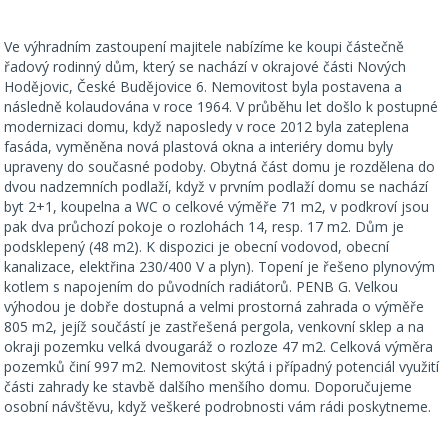
Ve výhradním zastoupení majitele nabízíme ke koupi částečně
řadový rodinný dům, který se nachází v okrajové části Nových
Hodějovic, České Budějovice 6. Nemovitost byla postavena a
následně kolaudována v roce 1964. V průběhu let došlo k postupné
modernizaci domu, když naposledy v roce 2012 byla zateplena
fasáda, vyměněna nová plastová okna a interiéry domu byly
upraveny do současné podoby. Obytná část domu je rozdělena do
dvou nadzemních podlaží, když v prvním podlaží domu se nachází
byt 2+1, koupelna a WC o celkové výměře 71 m2, v podkroví jsou
pak dva průchozí pokoje o rozlohách 14, resp. 17 m2. Dům je
podsklepený (48 m2). K dispozici je obecní vodovod, obecní
kanalizace, elektřina 230/400 V a plyn). Topení je řešeno plynovým
kotlem s napojením do původních radiátorů. PENB G. Velkou
výhodou je dobře dostupná a velmi prostorná zahrada o výměře
805 m2, jejíž součástí je zastřešená pergola, venkovní sklep a na
okraji pozemku velká dvougaráž o rozloze 47 m2. Celková výměra
pozemků činí 997 m2. Nemovitost skýtá i případný potenciál využití
části zahrady ke stavbě dalšího menšího domu. Doporučujeme
osobní návštěvu, když veškeré podrobnosti vám rádi poskytneme.