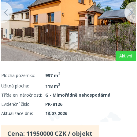
Aktivní
2
Plocha pozemku:
997 m
2
Užitná plocha:
118 m
Třída en. náročnosti:
G - Mimořádně nehospodárná
Evidenční číslo:
PK-8126
Aktualizace dne:
13.07.2026
Cena:
11950000
CZK / objekt