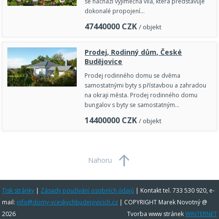
se nachází výjimečná vila, která představuje
dokonalé propojení…
47440000
CZK
/ objekt
Prodej, Rodinný dům, České
Budějovice
Prodej rodinného domu se dvěma
samostatnými byty s přístavbou a zahradou
na okraji města. Prodej rodinného domu
bungalov s byty se samostatným…
14400000
CZK
/ objekt
Nahoru
Tisk stránky
|
Zásady používání osobních údajů
|
Kontakt tel. 733 530 920, e-
mail:
info@domy-vceskychbudejovicich.cz
| COPYRIGHT Marek Novotný @
2026
Tvorba www stránek
WINTERNET