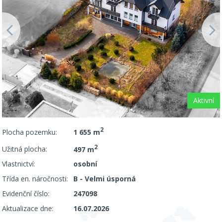
Aktivní
2
Plocha pozemku:
1 655 m
2
Užitná plocha:
497 m
Vlastnictví:
osobní
Třída en. náročnosti:
B - Velmi úsporná
Evidenční číslo:
247098
Aktualizace dne:
16.07.2026