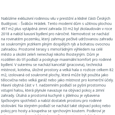
Nabízíme exkluzivní rodinnou vilu v prestižní a klidné části Českých
Budějovic - Švábův Hrádek. Tento moderní dům s užitnou plochou
497 m2 plus vytápěná zimní zahrada 33 m2 byl zkolaudován v roce
2018 a nabízí luxusní bydlení pro náročné. Nemovitost se nachází
na rovinatém pozemku, který zahrnuje pečlivě udržovanou zahradu
se soukromým jezírkem plným dospělých ryb a bohatou ovocnou
zahradou. Prostorné terasy s mimořádným výhledem na celé
město a okolní zeleň nenechají nikoho lhostejným. Dům je
rozdělen do tří podlaží a poskytuje maximální komfort pro rodinné
bydlení. V suterénu se nachází kancelář (pracovna), technická
místnost, kotelna, úložné prostory a velká hala o rozloze celkem 82
m2, izolovaná od soukromé plochy, která může být použita jako
tělocvična nebo velká garáž nebo jako místnost pro komerční účely.
Hlavní obytná část v 1. nadzemním podlaží se pyšní prostornou
vstupní halou, která plynule navazuje na obývací pokoj a zimní
zahrady. Útulná a prostorná kuchyně s jídelnou je vybavena
špičkovými spotřebiči a nabízí dostatek prostoru pro rodinné
stolování. Na stejném podlaží se nachází také obývací pokoj nebo
pokoj pro hosty a koupelna se sprchovým koutem. Podkroví je