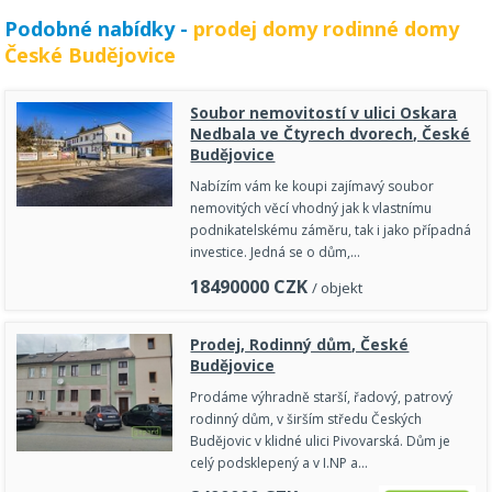
Podobné nabídky -
prodej domy rodinné domy
České Budějovice
Soubor nemovitostí v ulici Oskara
Nedbala ve Čtyrech dvorech, České
Budějovice
Nabízím vám ke koupi zajímavý soubor
nemovitých věcí vhodný jak k vlastnímu
podnikatelskému záměru, tak i jako případná
investice. Jedná se o dům,…
18490000
CZK
/ objekt
Prodej, Rodinný dům, České
Budějovice
Prodáme výhradně starší, řadový, patrový
rodinný dům, v širším středu Českých
Budějovic v klidné ulici Pivovarská. Dům je
celý podsklepený a v I.NP a…