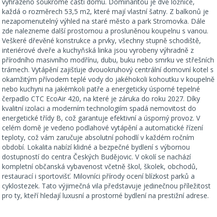
vyhrazeno soukromé části domu. Dominantou je dvě ložnice,
každá o rozměrech 53,5 m2, které mají vlastní šatny. Z balkonů je
nezapomenutelný výhled na staré město a park Stromovka. Dále
zde nalezneme další prostornou a prosluněnou koupelnu s vanou.
Veškeré dřevěné konstrukce a prvky, všechny stupně schodiště,
interiérové dveře a kuchyňská linka jsou vyrobeny výhradně z
přírodního masivního modřínu, dubu, buku nebo smrku ve střešních
trámech. Vytápění zajišťuje dvouokruhový centrální domovní kotel s
okamžitým přívodem teplé vody do jakéhokoli kohoutku v koupelně
nebo kuchyni na jakémkoli patře a energeticky úsporné tepelné
čerpadlo CTC EcoAir 420, na které je záruka do roku 2027. Díky
kvalitní izolaci a moderním technologiím spadá nemovitost do
energetické třídy B, což garantuje efektivní a úsporný provoz. V
celém domě je vedeno podlahové vytápění a automatické řízení
teploty, což vám zaručuje absolutní pohodlí v každém ročním
období. Lokalita nabízí klidné a bezpečné bydlení s výbornou
dostupností do centra Českých Budějovic. V okolí se nachází
kompletní občanská vybavenost včetně škol, školek, obchodů,
restaurací i sportovišť. Milovníci přírody ocení blízkost parků a
cyklostezek. Tato výjimečná vila představuje jedinečnou příležitost
pro ty, kteří hledají luxusní a prostorné bydlení na prestižní adrese.