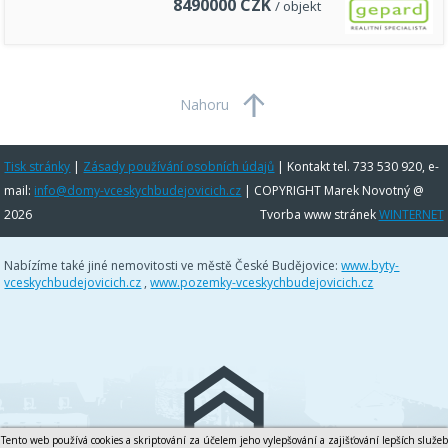
8490000
CZK
/ objekt
Nahoru
Tisk stránky
|
Zásady používání osobních údajů
|
Kontakt tel. 733 530 920, e-
mail:
info@domy-vceskychbudejovicich.cz
| COPYRIGHT Marek Novotný @
2026
Tvorba www stránek
WINTERNET
Nabízíme také jiné nemovitosti ve městě České Budějovice:
www.byty-
vceskychbudejovicich.cz
,
www.pozemky-vceskychbudejovicich.cz
Tento web používá cookies a skriptování za účelem jeho vylepšování a zajišťování lepších služeb