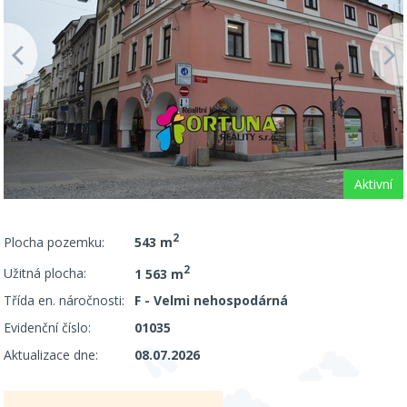
Aktivní
2
Plocha pozemku:
543 m
2
Užitná plocha:
1 563 m
Třída en. náročnosti:
F - Velmi nehospodárná
Evidenční číslo:
01035
Aktualizace dne:
08.07.2026