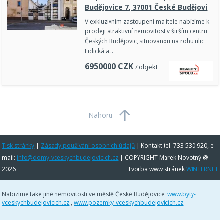
Budějovice 7, 37001 České Budějovi
V exkluzivním zastoupení majitele nabízíme k
prodeji atraktivní nemovitost v širším centru
Českých Budějovic, situovanou na rohu ulic
Lidická a…
6950000
CZK
/ objekt
Nahoru
Tisk stránky
|
Zásady používání osobních údajů
|
Kontakt tel. 733 530 920, e-
mail:
info@domy-vceskychbudejovicich.cz
| COPYRIGHT Marek Novotný @
2026
Tvorba www stránek
WINTERNET
Nabízíme také jiné nemovitosti ve městě České Budějovice:
www.byty-
vceskychbudejovicich.cz
,
www.pozemky-vceskychbudejovicich.cz