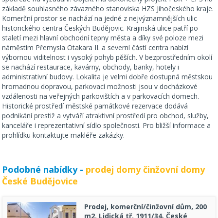
základě souhlasného závazného stanoviska HZS Jihočeského kraje.
Komerční prostor se nachází na jedné z nejvýznamnějších ulic
historického centra Českých Budějovic. Krajinská ulice patří po
staletí mezi hlavní obchodní tepny města a díky své poloze mezi
náměstím Přemysla Otakara II. a severní částí centra nabízí
výbornou viditelnost i vysoký pohyb pěších. V bezprostředním okolí
se nachází restaurace, kavárny, obchody, banky, hotely i
administrativní budovy. Lokalita je velmi dobře dostupná městskou
hromadnou dopravou, parkovací možnosti jsou v docházkové
vzdálenosti na veřejných parkovištích a v parkovacích domech.
Historické prostředí městské památkové rezervace dodává
podnikání prestiž a vytváří atraktivní prostředí pro obchod, služby,
kanceláře i reprezentativní sídlo společnosti. Pro bližší informace a
prohlídku kontaktujte makléře zakázky.
Podobné nabídky -
prodej domy činžovní domy
České Budějovice
Prodej, komerční/činžovní dům, 200
m2, Lidická tř. 1911/34, České