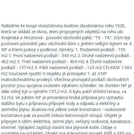
Nabízíme ke koupi víceúčelovou budovu zbudovanou roku 1926,
která se skládá ze dvou, dnes propojených objektů na rohu ulic
Krajinská a Hroznová - původní obchodní palác "TE - TA". Dům byl
postaven původně jako obchodní dům s jedním velkým bytem ve 4.
NP a třemi pokoji v podkroví. Výměry: 1. Podzemní podlaží - 155
m2 1. První nadzemní podlaží - 343 m2 2. Druhé nadzemní podlaží -
402 m2 3. Třetí nadzemní podlaží - 404 m2 4. Čtvrté nadzemní
podlaží - 137 m2 5. Páté nadzemní podlaží - 123 m2 CELKEM: 1.563
m2 Současné využití: V objektu je pronajato 1. až 3.NP
maloobchodnímu prodejci. Všechna pronajatá podlaží obchodních
prostor jsou spojena osobním výtahem Schindler. Ve čtvrtém NP je
dále volný byt o výměře 137,2 m2. K bytu patří střešní terasa, ca.
52 m2. Ve pátém NP je provedena hrubá příprava pro výstavbu
dalšího bytu s přípravou přípojek vody a odpadu a elektřiny a
zemního plynu. Budova má zděné svislé konstrukce - vodorovné
konstrukce pak za použití železo-betonových stropů. Objekt je
připojen k sítím: elektřina, zemní plyn, veřejný vodovod, kanalizace,
internet. Vytápění zajišťují vlastní dva plynové kotle. Údaje o
spotřebě na vyžádání. Objekt má dokončený projekt PBŘ + EPS na