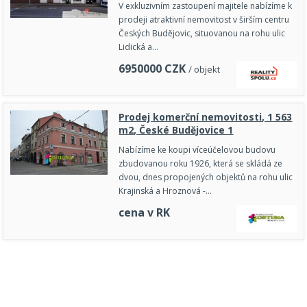
V exkluzivním zastoupení majitele nabízíme k
prodeji atraktivní nemovitost v širším centru
Českých Budějovic, situovanou na rohu ulic
Lidická a…
6950000
CZK
/ objekt
Prodej komerční nemovitosti, 1 563
m2, České Budějovice 1
Nabízíme ke koupi víceúčelovou budovu
zbudovanou roku 1926, která se skládá ze
dvou, dnes propojených objektů na rohu ulic
Krajinská a Hroznová -…
cena v RK