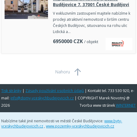
Budějovice 7, 37001 České Budějovi
V exkluzivním zastoupení majitele nabízíme k
prodeji atraktivní nemovitost v širším centru
Českých Budějovic, situovanou na rohu ulic
Lidická a…
6950000
CZK
/ objekt
Nahoru
Tisk stránky
|
Zásady používání osobních údajů
|
Kontakt tel. 733 530 920, e-
mail:
info@domy-vceskychbudejovicich.cz
| COPYRIGHT Marek Novotný @
2026
Tvorba www stránek
WINTERNET
Nabízíme také jiné nemovitosti ve městě České Budějovice:
www.byty-
vceskychbudejovicich.cz
,
www.pozemky-vceskychbudejovicich.cz