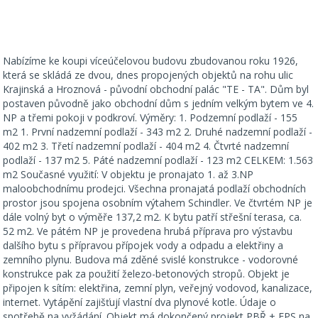
Nabízíme ke koupi víceúčelovou budovu zbudovanou roku 1926,
která se skládá ze dvou, dnes propojených objektů na rohu ulic
Krajinská a Hroznová - původní obchodní palác "TE - TA". Dům byl
postaven původně jako obchodní dům s jedním velkým bytem ve 4.
NP a třemi pokoji v podkroví. Výměry: 1. Podzemní podlaží - 155
m2 1. První nadzemní podlaží - 343 m2 2. Druhé nadzemní podlaží -
402 m2 3. Třetí nadzemní podlaží - 404 m2 4. Čtvrté nadzemní
podlaží - 137 m2 5. Páté nadzemní podlaží - 123 m2 CELKEM: 1.563
m2 Současné využití: V objektu je pronajato 1. až 3.NP
maloobchodnímu prodejci. Všechna pronajatá podlaží obchodních
prostor jsou spojena osobním výtahem Schindler. Ve čtvrtém NP je
dále volný byt o výměře 137,2 m2. K bytu patří střešní terasa, ca.
52 m2. Ve pátém NP je provedena hrubá příprava pro výstavbu
dalšího bytu s přípravou přípojek vody a odpadu a elektřiny a
zemního plynu. Budova má zděné svislé konstrukce - vodorovné
konstrukce pak za použití železo-betonových stropů. Objekt je
připojen k sítím: elektřina, zemní plyn, veřejný vodovod, kanalizace,
internet. Vytápění zajišťují vlastní dva plynové kotle. Údaje o
spotřebě na vyžádání. Objekt má dokončený projekt PBŘ + EPS na