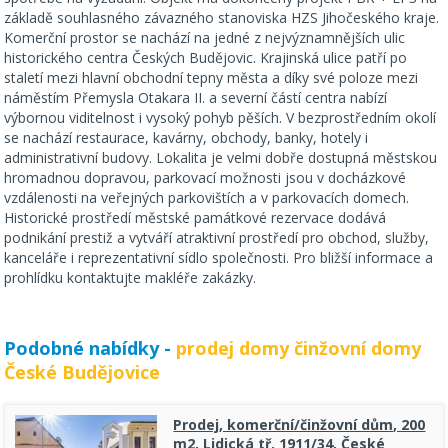
základě souhlasného závazného stanoviska HZS Jihočeského kraje.
Komerční prostor se nachází na jedné z nejvýznamnějších ulic
historického centra Českých Budějovic. Krajinská ulice patří po
staletí mezi hlavní obchodní tepny města a díky své poloze mezi
náměstím Přemysla Otakara II. a severní částí centra nabízí
výbornou viditelnost i vysoký pohyb pěších. V bezprostředním okolí
se nachází restaurace, kavárny, obchody, banky, hotely i
administrativní budovy. Lokalita je velmi dobře dostupná městskou
hromadnou dopravou, parkovací možnosti jsou v docházkové
vzdálenosti na veřejných parkovištích a v parkovacích domech.
Historické prostředí městské památkové rezervace dodává
podnikání prestiž a vytváří atraktivní prostředí pro obchod, služby,
kanceláře i reprezentativní sídlo společnosti. Pro bližší informace a
prohlídku kontaktujte makléře zakázky.
Podobné nabídky -
prodej domy činžovní domy
České Budějovice
Prodej, komerční/činžovní dům, 200
m2, Lidická tř. 1911/34, České