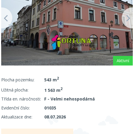
Aktivní
2
Plocha pozemku:
543 m
2
Užitná plocha:
1 563 m
Třída en. náročnosti:
F - Velmi nehospodárná
Evidenční číslo:
01035
Aktualizace dne:
08.07.2026