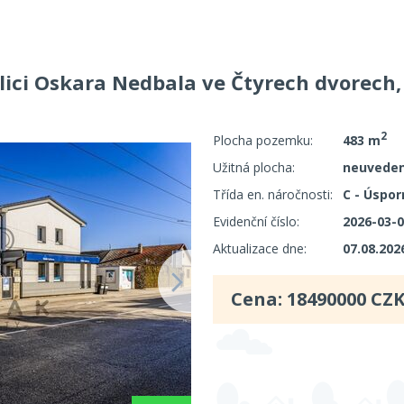
lici Oskara Nedbala ve Čtyrech dvorech,
2
Plocha pozemku:
483 m
Užitná plocha:
neuvede
Třída en. náročnosti:
C - Úspor
Evidenční číslo:
2026-03-
Aktualizace dne:
07.08.202
Cena:
18490000
CZK