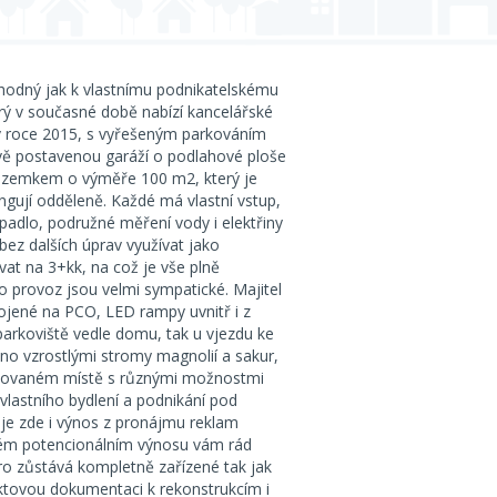
hodný jak k vlastnímu podnikatelskému
erý v současné době nabízí kancelářské
 v roce 2015, s vyřešeným parkováním
nově postavenou garáží o podlahové ploše
ozemkem o výměře 100 m2, který je
ngují odděleně. Každé má vlastní vstup,
erpadlo, podružné měření vody i elektřiny
ez dalších úprav využívat jako
at na 3+kk, na což je vše plně
 provoz jsou velmi sympatické. Majitel
ojené na PCO, LED rampy uvnitř i z
parkoviště vedle domu, tak u vjezdu ke
peno vzrostlými stromy magnolií a sakur,
entovaném místě s různými možnostmi
 vlastního bydlení a podnikání pod
 je zde i výnos z pronájmu reklam
ném potencionálním výnosu vám rád
tro zůstává kompletně zařízené tak jak
jektovou dokumentaci k rekonstrukcím i