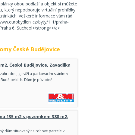
 plánky obou podlaží a objekt si můžete
ru, který nepodporuje virtuální prohlídky
stránkách. Veškeré informace vám rád
/www.eurobydleni.cz/byty/1_1/praha-
Praha 6, Suchdol</strong></a>
domy České Budějovice
 m2, České Budějovice, Zavadilka
zahradou, garáží a parkovacím stáním v
h Budějovicích. Dům je původně
mu 135 m2 s pozemkem 388 m2,
ný dům situovaný na rohové parcele v