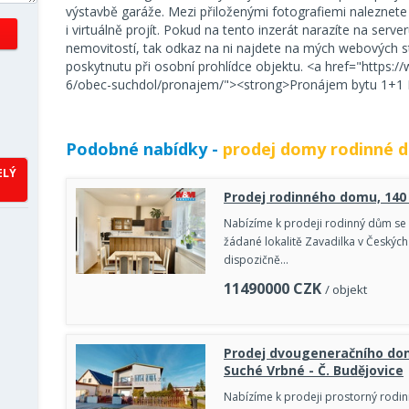
výstavbě garáže. Mezi přiloženými fotografiemi naleznete
i virtuálně projít. Pokud na tento inzerát narazíte na serve
nemovitostí, tak odkaz na ni najdete na mých webových 
poskytnutu při osobní prohlídce objektu. <a href="https:/
6/obec-suchdol/pronajem/"><strong>Pronájem bytu 1+1 
Podobné nabídky -
prodej domy rodinné 
ELÝ
Prodej rodinného domu, 140
Nabízíme k prodeji rodinný dům se 
žádané lokalitě Zavadilka v Českýc
dispozičně…
11490000
CZK
/ objekt
Prodej dvougeneračního do
Suché Vrbné - Č. Budějovice
Nabízíme k prodeji prostorný rodin