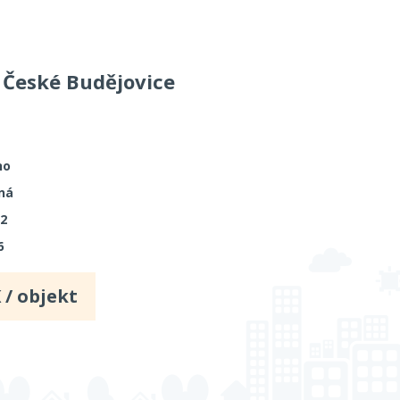
 České Budějovice
no
ná
02
6
 / objekt