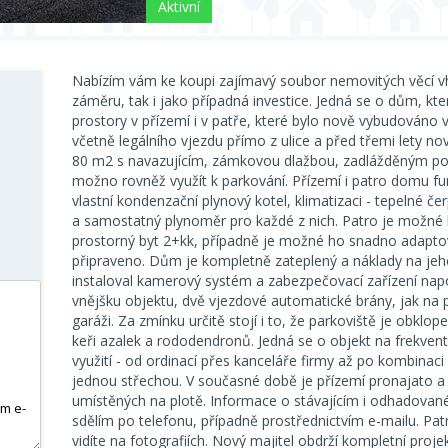
Aktivní
Nabízím vám ke koupi zajímavý soubor nemovitých věcí v
záměru, tak i jako případná investice. Jedná se o dům, kt
prostory v přízemí i v patře, které bylo nově vybudováno
včetně legálního vjezdu přímo z ulice a před třemi lety 
80 m2 s navazujícím, zámkovou dlažbou, zadlážděným p
možno rovněž využít k parkování. Přízemí i patro domu fu
vlastní kondenzační plynový kotel, klimatizaci - tepelné č
a samostatný plynoměr pro každé z nich. Patro je možné b
prostorný byt 2+kk, případně je možné ho snadno adaptov
připraveno. Dům je kompletně zateplený a náklady na jeho
instaloval kamerový systém a zabezpečovací zařízení nap
vnějšku objektu, dvě vjezdové automatické brány, jak na 
garáži. Za zmínku určitě stojí i to, že parkoviště je obklo
keři azalek a rododendronů. Jedná se o objekt na frekv
využití - od ordinací přes kanceláře firmy až po kombinaci
jednou střechou. V současné době je přízemí pronajato a
umístěných na plotě. Informace o stávajícím i odhadova
sdělím po telefonu, případně prostřednictvím e-mailu. Pa
vidíte na fotografiích. Nový majitel obdrží kompletní pro