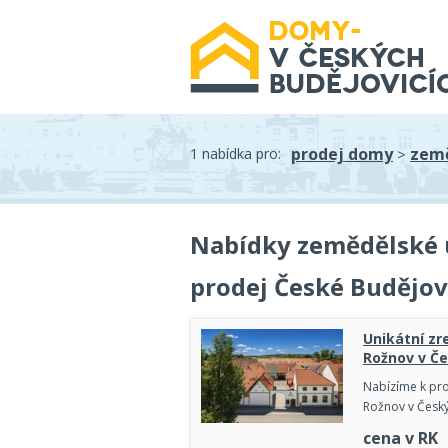
prodej domy
země
1 nabídka pro:
>
Nabídky zemědělské u
prodej České Budějov
Unikátní zr
Rožnov v Če
Nabízíme k pro
Rožnov v Český
cena v RK