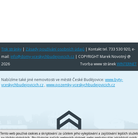
Tisk stránky
|
Zásady používání osobních údajů
|
Kontakt tel. 733 530 920, e-
mail:
info@domy-vceskychbudejovicich.cz
| COPYRIGHT Marek Novotný @
2026
Tvorba www stránek
WINTERNET
Nabízíme také jiné nemovitosti ve městě České Budějovice:
www.byty-
vceskychbudejovicich.cz
,
www.pozemky-vceskychbudejovicich.cz
Tento web používá cookies a skriptování za účelem jeho vylepšování a zajišťování lepších služeb
na těchto stránkách. Používáním našich webových stránek nebo poskytnutím jakýchkoli svých