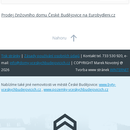
Prodej činžovního domu České Budějovice na Eurobydleni.cz
Nahoru
Tisk stránky
|
Zásady používání osobních údajů
|
Kontakt tel. 733 530 920, e-
mail:
info@domy-vceskychbudejovicich.cz
| COPYRIGHT Marek Novotný @
2026
Tvorba www stránek
WINTERNET
Nabízíme také jiné nemovitosti ve městě České Budějovice:
www.byty-
vceskychbudejovicich.cz
,
www.pozemky-vceskychbudejovicich.cz