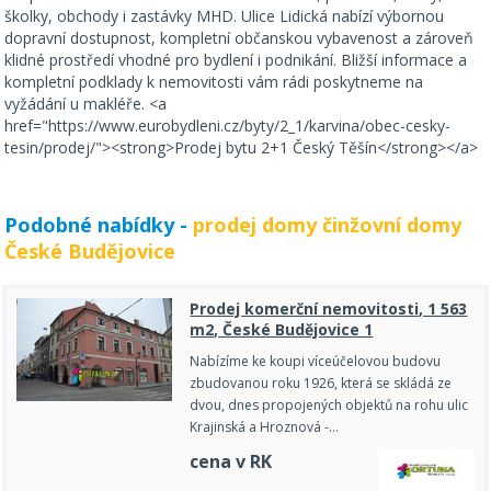
školky, obchody i zastávky MHD. Ulice Lidická nabízí výbornou
dopravní dostupnost, kompletní občanskou vybavenost a zároveň
klidné prostředí vhodné pro bydlení i podnikání. Bližší informace a
kompletní podklady k nemovitosti vám rádi poskytneme na
vyžádání u makléře. <a
href="https://www.eurobydleni.cz/byty/2_1/karvina/obec-cesky-
tesin/prodej/"><strong>Prodej bytu 2+1 Český Těšín</strong></a>
Podobné nabídky -
prodej domy činžovní domy
České Budějovice
Prodej komerční nemovitosti, 1 563
m2, České Budějovice 1
Nabízíme ke koupi víceúčelovou budovu
zbudovanou roku 1926, která se skládá ze
dvou, dnes propojených objektů na rohu ulic
Krajinská a Hroznová -…
cena v RK