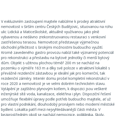
V exkluzivním zastoupení majitele nabízíme k prodeji atraktivní
nemovitost v širším centru Českých Budějovic, situovanou na rohu
ulic Lidická a Maticeškolské, aktuálně využívanou jako plně
vybavenou a nedávno zrekonstruovanou restauraci s venkovní
zastřešenou terasou. Nemovitost představuje výjimečnou
obchodní příležitost s širokými možnostmi budoucího využití.
Kromě zavedeného gastro provozu nabízí také významný potenciál
pro rekonstrukci a přestavbu na bytové jednotky či menší bytový
dům. Objekt s užitnou plochou téměř 200 m se nachází na
pozemku o výměře 163 m a díky své poloze v atraktivní lokalitě s
převážně rezidenční zástavbou je ideální jak pro komerční, tak
rezidenční záměry. Interiér domu prošel kompletní rekonstrukcí v
roce 2020 a nemovitost je ve velmi dobrém technickém stavu.
Vytápění je zajištěno plynovým kotlem, k dispozici jsou veškeré
inženýrské sítě voda, kanalizace, elektřina i plyn. Dispoziční řešení
umožňuje flexibilní úpravy podle potřeb budoucího majitele, ať už
pro vlastní podnikání, dlouhodobý pronájem nebo moderní městské
bydlení. Lokalita patří mezi nejvyhledávanější části města. V
bezprostředním okolí se nachází nemocnice, poliklinika, školy,