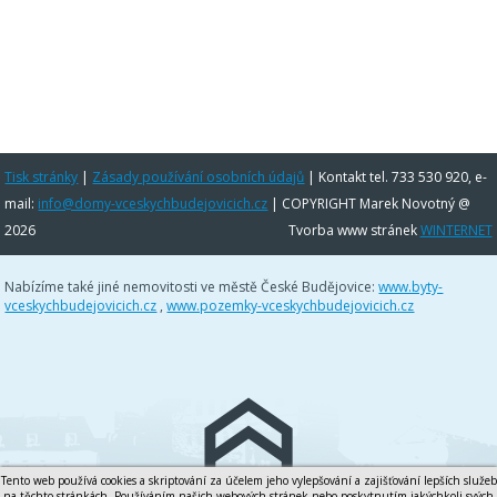
Tisk stránky
|
Zásady používání osobních údajů
|
Kontakt tel. 733 530 920, e-
mail:
info@domy-vceskychbudejovicich.cz
| COPYRIGHT Marek Novotný @
2026
Tvorba www stránek
WINTERNET
Nabízíme také jiné nemovitosti ve městě České Budějovice:
www.byty-
vceskychbudejovicich.cz
,
www.pozemky-vceskychbudejovicich.cz
Tento web používá cookies a skriptování za účelem jeho vylepšování a zajišťování lepších služeb
na těchto stránkách. Používáním našich webových stránek nebo poskytnutím jakýchkoli svých