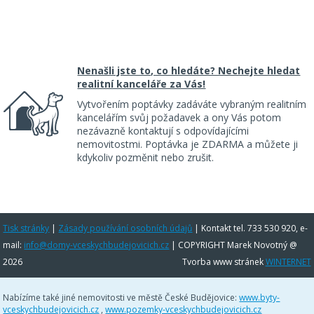
Nenašli jste to, co hledáte? Nechejte hledat
realitní kanceláře za Vás!
Vytvořením poptávky zadáváte vybraným realitním
kancelářím svůj požadavek a ony Vás potom
nezávazně kontaktují s odpovídajícími
nemovitostmi. Poptávka je ZDARMA a můžete ji
kdykoliv pozměnit nebo zrušit.
Tisk stránky
|
Zásady používání osobních údajů
|
Kontakt tel. 733 530 920, e-
mail:
info@domy-vceskychbudejovicich.cz
| COPYRIGHT Marek Novotný @
2026
Tvorba www stránek
WINTERNET
Nabízíme také jiné nemovitosti ve městě České Budějovice:
www.byty-
vceskychbudejovicich.cz
,
www.pozemky-vceskychbudejovicich.cz