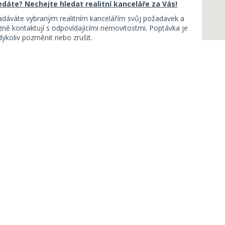
ledáte? Nechejte hledat realitní kanceláře za Vás!
adáváte vybraným realitním kancelářím svůj požadavek a
ě kontaktují s odpovídajícími nemovitostmi. Poptávka je
koliv pozměnit nebo zrušit.