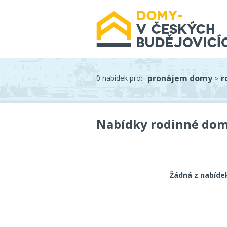
pronájem domy
r
0 nabídek pro:
>
Nabídky rodinné dom
Žádná z nabíde